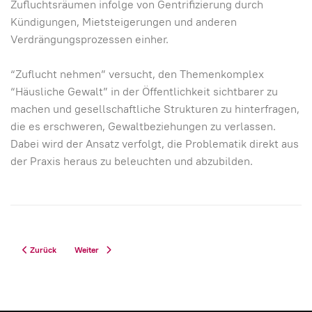
Zuﬂuchtsräumen infolge von Gentriﬁzierung durch
Kündigungen, Mietsteigerungen und anderen
Verdrängungsprozessen einher.
“Zuflucht nehmen” versucht, den Themenkomplex
“Häusliche Gewalt” in der Öffentlichkeit sichtbarer zu
machen und gesellschaftliche Strukturen zu hinterfragen,
die es erschweren, Gewaltbeziehungen zu verlassen.
Dabei wird der Ansatz verfolgt, die Problematik direkt aus
der Praxis heraus zu beleuchten und abzubilden.
Vorheriger Beitrag: Rekordspende an das Frauenhaus
Nächster Beitrag: Infostand zum Tag der Wohnungslosen in de
Zurück
Weiter