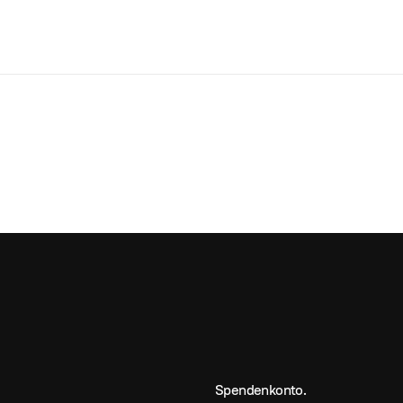
BA/MA)
Spendenkonto.