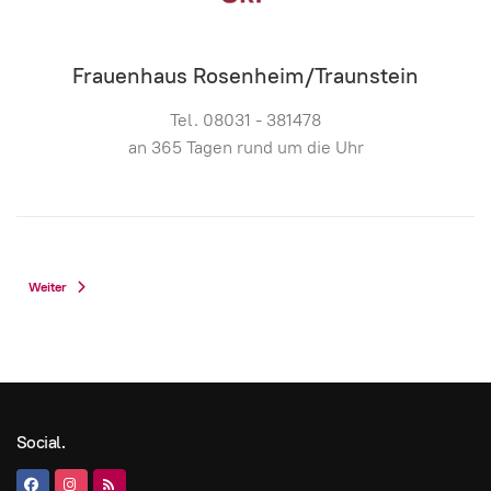
Frauenhaus Rosenheim/Traunstein
Tel. 08031 - 381478
an 365 Tagen rund um die Uhr
Nächster Beitrag: Datenschutz
Weiter
Social.